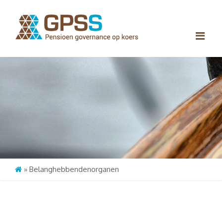
Me
»
Belanghebbendenorganen