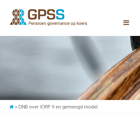
Me
»
DNB over IORP II en gemengd model