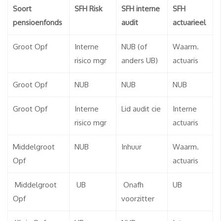
Soort
SFH Risk
SFH interne
SFH
pensioenfonds
audit
actuarieel
Groot Opf
Interne
NUB (of
Waarm.
risico mgr
anders UB)
actuaris
Groot Opf
NUB
NUB
NUB
Groot Opf
Interne
Lid audit cie
Interne
risico mgr
actuaris
Middelgroot
NUB
Inhuur
Waarm.
Opf
actuaris
Middelgroot
UB
Onafh
UB
Opf
voorzitter