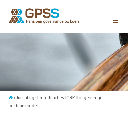
Me
»
Inrichting sleutelfuncties IORP II in gemengd
bestuursmodel