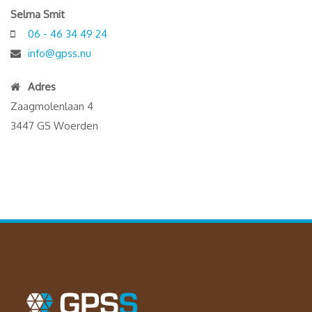
Selma Smit
06 - 46 34 49 24
info@gpss.nu
Adres
Zaagmolenlaan 4
3447 GS Woerden